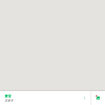
實習
梁書瑋