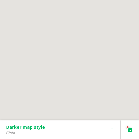
Darker map style
Ginta