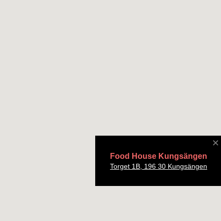
×
Food House Kungsängen
Torget 1B, 196 30 Kungsängen‭